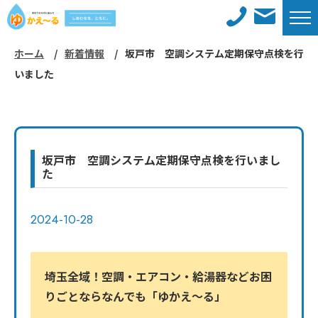
ホーム
新着情報
坂戸市 空調システム定期保守点検を行
ホーム
新着情報
いました
メンテナンスサービス
施工事例
対応エリア
工事までの流れ
坂戸市 空調システム定期保守点検を行いまし
た
よくあるご質問
会社概要
2024-10-28
コラム
採用情報
お問い合わせ
サイトマップ
埼玉全域！空調・エアコン・給湯器などお困
りごとならなんでも「ゆかえ〜る」