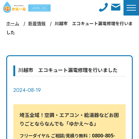
ホーム
新着情報
川越市 エコキュート漏電修理を行いま
ホーム
新着情報
した
メンテナンスサービス
施工事例
対応エリア
工事までの流れ
川越市 エコキュート漏電修理を行いました
よくあるご質問
会社概要
2024-08-19
コラム
採用情報
埼玉全域！空調・エアコン・給湯器などお困
お問い合わせ
サイトマップ
りごとならなんでも「ゆかえ〜る」
0800-805-
フリーダイヤル ご相談/見積り無料：