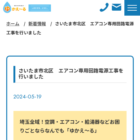
ホーム
新着情報
さいたま市北区 エアコン専用回路電源
ホーム
新着情報
工事を行いました
メンテナンスサービス
施工事例
対応エリア
工事までの流れ
さいたま市北区 エアコン専用回路電源工事を
行いました
よくあるご質問
会社概要
2024-05-19
コラム
採用情報
お問い合わせ
サイトマップ
埼玉全域！空調・エアコン・給湯器などお困
りごとならなんでも「ゆかえ〜る」