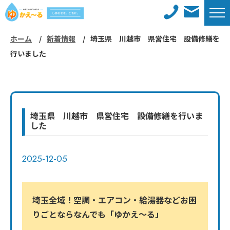
ホーム
新着情報
埼玉県 川越市 県営住宅 設備修繕を
ホーム
新着情報
行いました
メンテナンスサービス
施工事例
対応エリア
工事までの流れ
埼玉県 川越市 県営住宅 設備修繕を行いま
した
よくあるご質問
会社概要
2025-12-05
コラム
採用情報
お問い合わせ
サイトマップ
埼玉全域！空調・エアコン・給湯器などお困
りごとならなんでも「ゆかえ〜る」